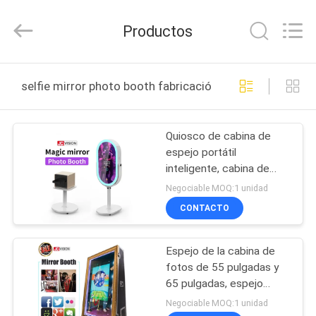
-
2026
Shenzhen
Productos
Junction
Interactive
Technology
Co.,
INICIO
Ltd..
All
selfie mirror photo booth fabricación en línea
Rights
Reserved.
PRODUCTOS
Quiosco de cabina de
espejo portátil
SOBRE
inteligente, cabina de
NOSOTROS
fotos con espejo selfie
Negociable MOQ:1 unidad
con impresora de 21.5
CONTACTO
pulgadas
RECORRIDO
Espejo de la cabina de
POR
fotos de 55 pulgadas y
LA
65 pulgadas, espejo
mágico portátil de
FÁBRICA
Negociable MOQ:1 unidad