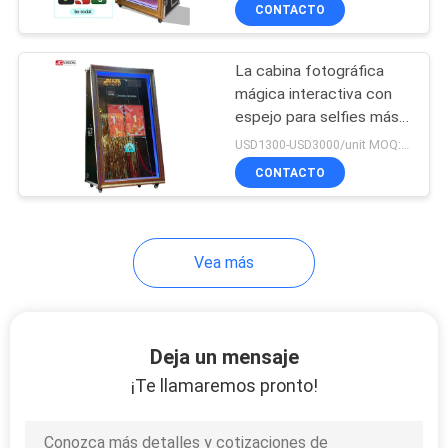
bodegas de fotos de
CONTACTO
bodegas de bodegas
CONTROL
La cabina fotográfica
DE
mágica interactiva con
CALIDAD
espejo para selfies más
reciente de 55 y 65
USD1300-USD3000/unit MOQ:1 unidad
pulgadas
CONTACTA
CONTACTO
CON
NOSOTROS
Vea más
NOTICIAS
Deja un mensaje
CASOS
¡Te llamaremos pronto!
DE
TRABAJO