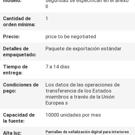
modelo:
seguridad se especifican en el anexo
II.
CONTROL
Cantidad de
1
DE
orden mínima:
CALIDAD
Precio:
price to be negotiated
Detalles de
Paquete de exportación estándar
CONTACTA
empaquetado:
CON
Tiempo de
7 a 14 días
entrega:
NOSOTROS
Condiciones de
Los datos de las operaciones de
pago:
transferencia de los Estados
NOTICIAS
miembros a través de la Unión
Europea s
CASOS
Capacidad de
10000 unidades por mes
la fuente:
DE
TRABAJO
Alta luz:
Pantallas de señalización digital para interiores