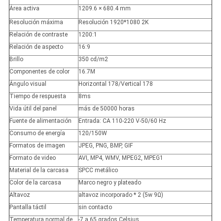
Área activa
1209.6 × 680.4 mm
Resolución máxima
Resolución 1920*1080 2K
Relación de contraste
1200:1
Relación de aspecto
16:9
Brillo
350 cd/m2
Componentes de color
16.7M
Ángulo visual
Horizontal 178/Vertical 178
Tiempo de respuesta
8ms
Vida útil del panel
más de 50000 horas
Fuente de alimentación
Entrada: CA 110-220 V-50/60 Hz
Consumo de energía
120/150W
Formatos de imagen
JPEG, PNG, BMP, GIF
Formato de video
AVI, MP4, WMV, MPEG2, MPEG1
Material de la carcasa
SPCC metálico
Color de la carcasa
Marco negro y plateado
Altavoz
altavoz incorporado * 2 (5w 9Ω)
Pantalla táctil
sin contacto
Temperatura normal de
-7 a 65 grados Celsius