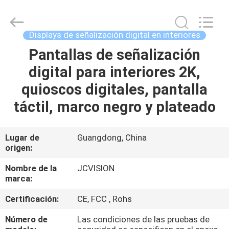
-
2026
Shenzhen
Junction
Interactive
Displays de señalización digital en interiores
Technology
Co.,
Pantallas de señalización
INICIO
Ltd..
All
Rights
digital para interiores 2K,
Reserved.
PRODUCTOS
quioscos digitales, pantalla
táctil, marco negro y plateado
SOBRE
NOSOTROS
Lugar de
Guangdong, China
origen:
RECORRIDO
Nombre de la
JCVISION
marca:
POR
Certificación:
CE, FCC , Rohs
LA
FÁBRICA
Número de
Las condiciones de las pruebas de