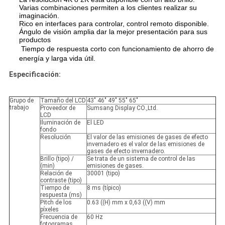
Varias combinaciones permiten a los clientes realizar su
imaginación.
Rico en interfaces para controlar, control remoto disponible.
Ángulo de visión amplia dar la mejor presentación para sus
productos
Tiempo de respuesta corto con funcionamiento de ahorro de
energía y larga vida útil.
Especificación:
Grupo de
Tamaño del LCD
43" 46" 49" 55" 65"
trabajo
Proveedor de
Sumsang Display CO.,Ltd.
LCD
Iluminación de
El LED
fondo
Resolución
El valor de las emisiones de gases de efecto
invernadero es el valor de las emisiones de
gases de efecto invernadero.
Brillo (tipo) /
Se trata de un sistema de control de las
(min)
emisiones de gases.
Relación de
30001 (tipo)
contraste (tipo)
Tiempo de
8 ms (típico)
respuesta (ms)
Pitch de los
0.63 ((H) mm x 0,63 ((V) mm
píxeles
Frecuencia de
60 Hz
fotogramas