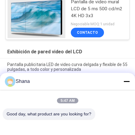
Pantalla de video mural
LCD de 5 ms 500 cd/m2
4K HD 3x3
Negociable MOQ:1 unidad
CONTACTO
Exhibición de pared video del LCD
Pantalla publicitaria LED de video curva delgada y flexible de 55
pulgadas, a todo color y personalizada
Shana
Pantalla publicitaria LED de video curva delgada y flexible de 55
pulgadas, a todo color y personalizada
Pantalla LED P4 Flexible Fija LOFIT Jcvision para Instalación
5:47 AM
Exterior, Pantalla de Video Publicitaria Grande, Pared Super
Delgada
Good day, what product are you looking for?
Categorías Populares
Todos