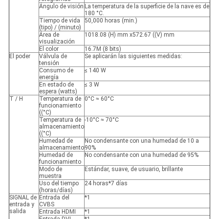
Ángulo de visión
La temperatura de la superficie de la nave es de
180 °C.
Tiempo de vida
50,000 horas (min.)
(tipo) / (minuto)
Área de
1018.08 (H) mm x572.67 ((V) mm
visualización
El color
16.7M (8 bits)
El poder
Válvula de
Se aplicarán las siguientes medidas:
tensión
Consumo de
≤ 140 W
energía
En estado de
≤ 3 W
espera (watts)
T / H
Temperatura de
0°C ≈ 60°C
funcionamiento
((°C)
Temperatura de
-10°C ≈ 70°C
almacenamiento
((°C)
Humedad de
No condensante con una humedad de 10 a
almacenamiento
90%
Humedad de
No condensante con una humedad de 95%
funcionamiento
Modo de
Estándar, suave, de usuario, brillante
muestra
Uso del tiempo
24 horas*7 días
(horas/días)
SIGNAL de
Entrada del
*1
entrada y
CVBS
salida
Entrada HDMI
*1