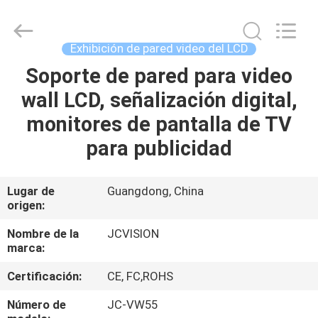
-
2026
Shenzhen
Junction
Interactive
Exhibición de pared video del LCD
Technology
Co.,
Soporte de pared para video
INICIO
Ltd..
All
Rights
wall LCD, señalización digital,
Reserved.
PRODUCTOS
monitores de pantalla de TV
para publicidad
SOBRE
NOSOTROS
Lugar de
Guangdong, China
origen:
RECORRIDO
Nombre de la
JCVISION
marca:
POR
Certificación:
CE, FC,ROHS
LA
FÁBRICA
Número de
JC-VW55