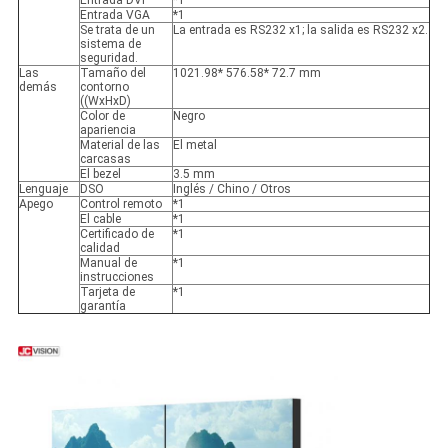
Entrada DVI
*1
Entrada VGA
*1
Se trata de un
La entrada es RS232 x1; la salida es RS232 x2.
sistema de
seguridad.
Las
Tamaño del
1021.98* 576.58* 72.7 mm
demás
contorno
((WxHxD)
Color de
Negro
apariencia
Material de las
El metal
carcasas
El bezel
3.5 mm
Lenguaje
DSO
Inglés / Chino / Otros
Apego
Control remoto
*1
El cable
*1
Certificado de
*1
calidad
Manual de
*1
instrucciones
Tarjeta de
*1
garantía