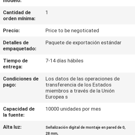
modelo:
Cantidad de
1
CONTROL
orden mínima:
DE
Precio:
Price to be negoticated
CALIDAD
Detalles de
Paquete de exportación estándar
empaquetado:
CONTACTA
Tiempo de
7-14 días hábiles
CON
entrega:
NOSOTROS
Condiciones de
Los datos de las operaciones de
pago:
transferencia de los Estados
miembros a través de la Unión
NOTICIAS
Europea s
Capacidad de
10000 unidades por mes
CASOS
la fuente:
DE
Alta luz:
,
Señalización digital de montaje en pared de 0
TRABAJO
,
28 mm