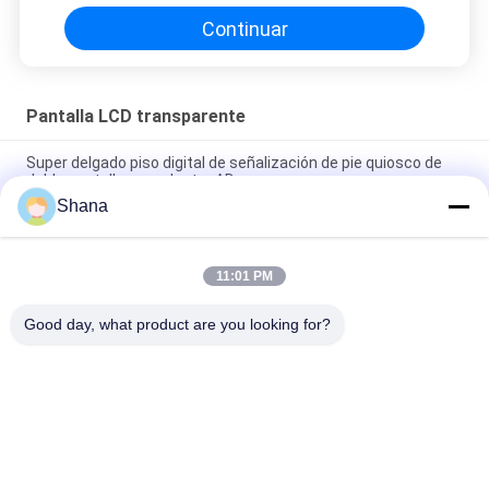
Continuar
Pantalla LCD transparente
Super delgado piso digital de señalización de pie quiosco de
doble pantalla reproductor AD
Shana
Android 5.1 Pantalla LCD transparente y señalización digital en
pie
11:01 PM
Pantalla de 49 pulgadas de señalización digital colgando
pantalla de publicidad de doble lado
Good day, what product are you looking for?
Categorías Populares
Todos
Exhibición Al Aire 
Displays De 
Libre De La 
Señalización Digital 
Señalización De 
En Interiores