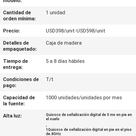
modelo:
Cantidad de
1 unidad
CONTROL
orden mínima:
DE
Precio:
USD398/unit-USD598/unit
CALIDAD
Detalles de
Caja de madera
empaquetado:
CONTACTA
Tiempo de
5 a 8 días hábiles
CON
entrega:
NOSOTROS
Condiciones de
T/t
pago:
NOTICIAS
Capacidad de
1000 unidades/unidades por mes
la fuente:
CASOS
Alta luz:
Quiosco de señalización digital de 5 ms en pie en
el suelo
DE
,
1Quiosco de señalización digital en pie en el piso
TRABAJO
de.8GHz