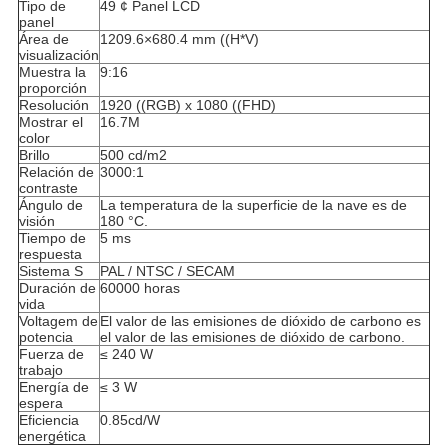
Tipo de
49 ¢ Panel LCD
panel
Área de
1209.6×680.4 mm ((H*V)
visualización
Muestra la
9:16
proporción
Resolución
1920 ((RGB) x 1080 ((FHD)
Mostrar el
16.7M
color
Brillo
500 cd/m2
Relación de
3000:1
contraste
Ángulo de
La temperatura de la superficie de la nave es de
visión
180 °C.
Tiempo de
5 ms
respuesta
Sistema S
PAL / NTSC / SECAM
Duración de
60000 horas
vida
Voltagem de
El valor de las emisiones de dióxido de carbono es
potencia
el valor de las emisiones de dióxido de carbono.
Fuerza de
≤ 240 W
trabajo
Energía de
≤ 3 W
espera
Eficiencia
0.85cd/W
energética