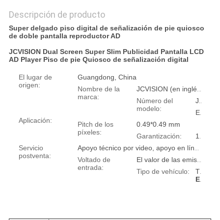
Descripción de producto
Super delgado piso digital de señalización de pie quiosco
de doble pantalla reproductor AD
JCVISION Dual Screen Super Slim Publicidad Pantalla LCD
AD Player Piso de pie Quiosco de señalización digital
El lugar de
Guangdong, China
origen:
Nombre de la
JCVISION (en inglés)
marca:
Número del
JC-DS-W49WM
modelo:
En el interior
Aplicación:
Pitch de los
0.49*0.49 mm
píxeles:
Garantización:
1 año
Servicio
Apoyo técnico por video, apoyo en línea
postventa:
Voltado de
El valor de las emisiones de gases de efecto invernadero se calculará en función de las emisiones de gases de efecto invernadero.
entrada:
Tipo de vehículo:
TFT (también conocido como TFT)
Especificación: