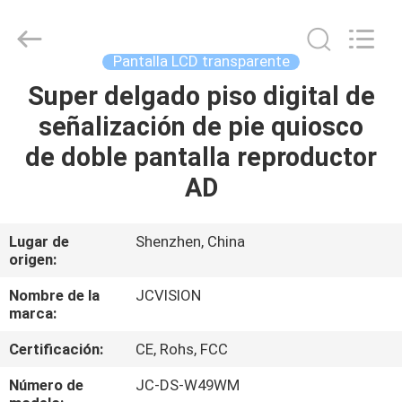
-
2026
Shenzhen
Junction
Interactive
Pantalla LCD transparente
Technology
Co.,
Super delgado piso digital de
INICIO
Ltd..
All
Rights
señalización de pie quiosco
Reserved.
PRODUCTOS
de doble pantalla reproductor
AD
SOBRE
NOSOTROS
Lugar de
Shenzhen, China
origen:
RECORRIDO
Nombre de la
JCVISION
marca:
POR
Certificación:
CE, Rohs, FCC
LA
FÁBRICA
Número de
JC-DS-W49WM