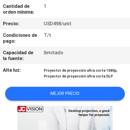
Cantidad de
1
orden mínima:
CONTROL
DE
Precio:
USD498/unit
CALIDAD
Condiciones de
T/t
pago:
CONTACTA
Capacidad de
Ilimitado
la fuente:
CON
Alta luz:
,
NOSOTROS
Proyector de proyección ultra corta 1080p
Proyector de proyección ultra corta DLP
NOTICIAS
MEJOR PRECIO
CASOS
DE
TRABAJO