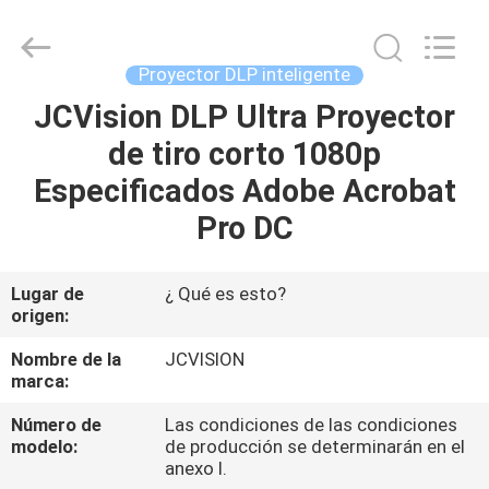
-
2026
Shenzhen
Junction
Interactive
Proyector DLP inteligente
Technology
Co.,
JCVision DLP Ultra Proyector
INICIO
Ltd..
All
Rights
de tiro corto 1080p
Reserved.
PRODUCTOS
Especificados Adobe Acrobat
Pro DC
SOBRE
NOSOTROS
Lugar de
¿ Qué es esto?
origen:
RECORRIDO
Nombre de la
JCVISION
marca:
POR
Número de
Las condiciones de las condiciones
LA
modelo:
de producción se determinarán en el
FÁBRICA
anexo I.